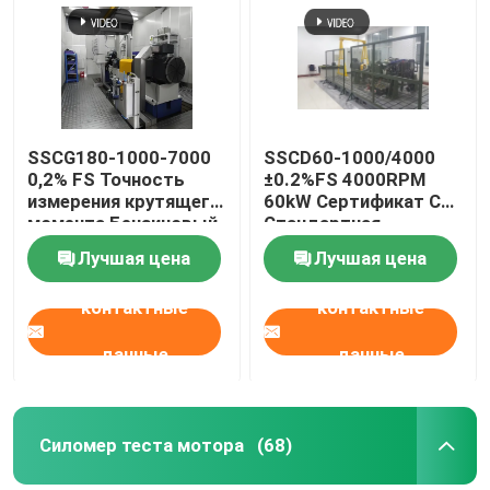
SSCG180-1000-7000
SSCD60-1000/4000
0,2% FS Точность
±0.2%FS 4000RPM
измерения крутящего
60kW Сертификат CE
момента Бензиновый
Стандартная
двигатель
высокоточная
Лучшая цена
Лучшая цена
Производительность
электрическая
Электрический
динамометрная
контактные
контактные
динамометр
испытательная
Испытательная
скамейка для
скамейка
дизельных
данные
данные
двигателей
Силомер теста мотора
(68)