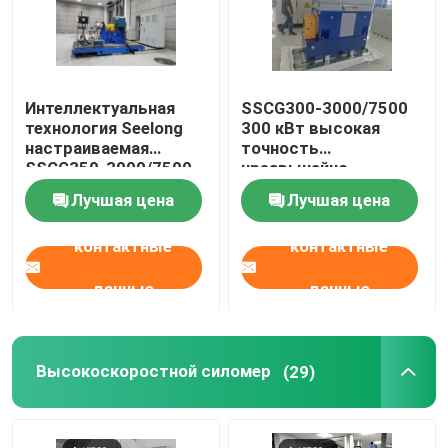
Машина хладоагента подготовляя
Силомер вихревого тока
Интеллектуальная
SSCG300-3000/7500
технология Seelong
300 кВт высокая
настраиваемая
точность
SSCG350-3000/7500
чрезвычайно
Гидравлический силомер
350Kw Моторная
экономически
Лучшая цена
Лучшая цена
производительность
эффективный
Дино-тест
электрический
контактные
контактные
динамиметр Система
испытательной
скамейки для
данные
данные
тестирования
производительности
двигателя
электромобиля
Высокоскоростной силомер
(29)