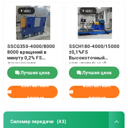
SSCG350-4000/8000
SSCH180-4000/15000
8000 вращений в
±0,1%FS
минуту 0,2% FS
Высокоточный
динамиметр
испытательный
переменного тока,
стенд для
Лучшая цена
Лучшая цена
используемый для
асинхронных
высокоскоростного
электродвигателей
контактные
контактные
двигателя
переменного тока для
автомобиля
новых источников
энергии
данные
данные
Силомер передачи
(43)