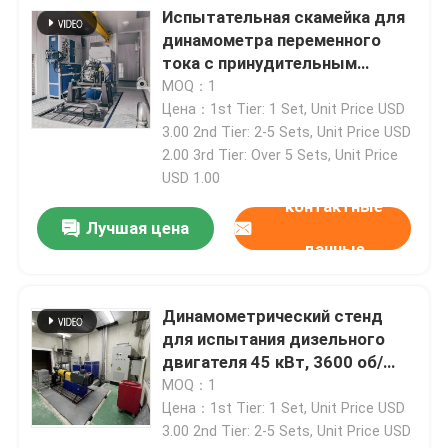
Испытательная скамейка для
динамометра переменного
тока с принудительным
охлаждением
MOQ：1
Цена：1st Tier: 1 Set, Unit Price USD
3.00 2nd Tier: 2-5 Sets, Unit Price USD
2.00 3rd Tier: Over 5 Sets, Unit Price
USD 1.00
контактные
Лучшая цена
данные
Динамометрический стенд
для испытания дизельного
двигателя 45 кВт, 3600 об/
мин, точность 0,05%FS
MOQ：1
Цена：1st Tier: 1 Set, Unit Price USD
3.00 2nd Tier: 2-5 Sets, Unit Price USD