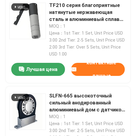
TF210 серия благоприятные
натянутые нержавеющая
Экскурсия по заводу
сталь и алюминиевый сплав
сжатия ручка тип быстрого
MOQ：1
соединения сцепления
Цена：1st Tier: 1 Set, Unit Price USD
Контроль качества
3.00 2nd Tier: 2-5 Sets, Unit Price USD
2.00 3rd Tier: Over 5 Sets, Unit Price
USD 1.00
Свяжитесь с нами
контактные
Лучшая цена
Новости
данные
Случаи
SLFN-665 высокоточный
сильный анодированный
алюминиевый дом с датчиком
Силомер вращающего момента
крутящего момента
MOQ：1
Цена：1st Tier: 1 Set, Unit Price USD
3.00 2nd Tier: 2-5 Sets, Unit Price USD
Высокоскоростной силомер