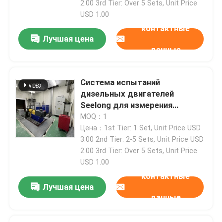
2.00 3rd Tier: Over 5 Sets, Unit Price
USD 1.00
контактные
Лучшая цена
данные
Система испытаний
дизельных двигателей
Seelong для измерения
мощности и крутящего
MOQ：1
момента
Цена：1st Tier: 1 Set, Unit Price USD
3.00 2nd Tier: 2-5 Sets, Unit Price USD
2.00 3rd Tier: Over 5 Sets, Unit Price
Домой
USD 1.00
контактные
Лучшая цена
Продукты
данные
О нас