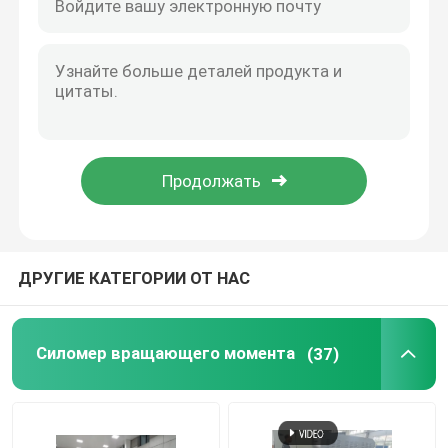
Передача Dyno KW 5000rpm SeeLong 200
Суд теста двигателя
Силомер вращающего момента SeeLong 6000 Rpm 0.2%FS
Высокий силомер вращающего момента вращающего момента 283Nm7500 Rpm
датчик давления высокой точности
Цифровой динамометр с диапазоном крутящего момента 2865 Нм, 2800 об/мин
AC нагружает силомер вращающего момента генератора 800KW 2400 Rpm
машина 3300rpm +/- 0.05%FS высокая динамическая Dyno
Стенд для испытания коробок передач
Цифровой контроль 3300 силомер вращающего момента Rpm +/- 0.05%FS
Портативный модуль сбора информации
ДРУГИЕ КАТЕГОРИИ ОТ НАС
быстрый соедините соединение
Силомер вращающего момента
(37)
Мотор электрического привода
Кондиционер поддержки