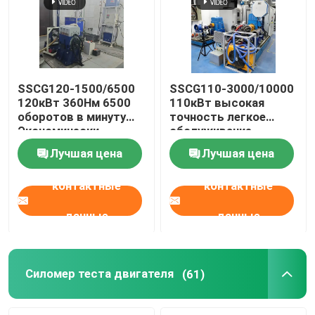
SSCG120-1500/6500
SSCG110-3000/10000
120кВт 360Нм 6500
110кВт высокая
оборотов в минуту
точность легкое
Экономически
обслуживание
эффективная
электрический
Лучшая цена
Лучшая цена
бензиновая
динамиметр тестовая
испытательная
скамейка система
контактные
контактные
скамейка с
для тестирования
воздушным
производительности
охлаждением
двигателя
данные
данные
Силомер теста двигателя
(61)