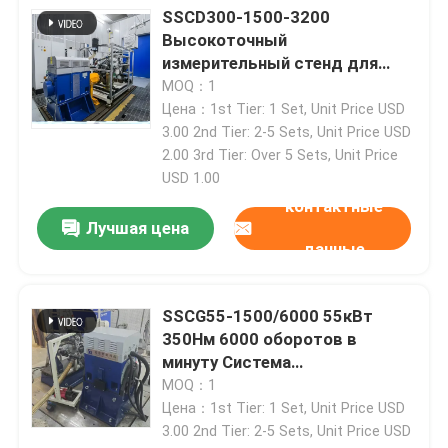
SSCD300-1500-3200
Высокоточный
измерительный стенд для
испытания дизельных
MOQ：1
двигателей с электрическим
Цена：1st Tier: 1 Set, Unit Price USD
динамометром, высоким
3.00 2nd Tier: 2-5 Sets, Unit Price USD
крутящим моментом и низкими
2.00 3rd Tier: Over 5 Sets, Unit Price
эксплуатационными
USD 1.00
расходами
контактные
Лучшая цена
данные
SSCG55-1500/6000 55кВт
350Нм 6000 оборотов в
минуту Система
испытательной скамьи
MOQ：1
бензинового двигателя
Цена：1st Tier: 1 Set, Unit Price USD
3.00 2nd Tier: 2-5 Sets, Unit Price USD