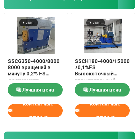
SSCG350-4000/8000
SSCH180-4000/15000
8000 вращений в
±0,1%FS
минуту 0,2% FS
Высокоточный
динамиметр
испытательный
переменного тока,
стенд для
Лучшая цена
Лучшая цена
используемый для
асинхронных
высокоскоростного
электродвигателей
контактные
контактные
двигателя
переменного тока для
автомобиля
новых источников
энергии
данные
данные