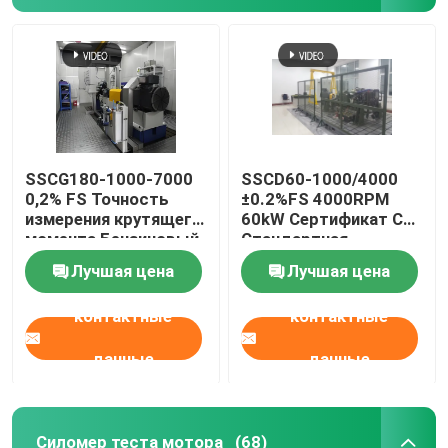
SSCG180-1000-7000
SSCD60-1000/4000
0,2% FS Точность
±0.2%FS 4000RPM
измерения крутящего
60kW Сертификат CE
момента Бензиновый
Стандартная
двигатель
высокоточная
Лучшая цена
Лучшая цена
Производительность
электрическая
Электрический
динамометрная
контактные
контактные
динамометр
испытательная
Испытательная
скамейка для
скамейка
дизельных
данные
данные
двигателей
Силомер теста мотора
(68)