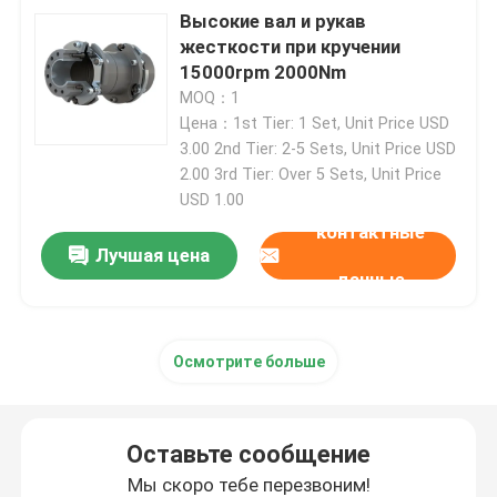
Высокие вал и рукав
жесткости при кручении
Суд теста двигателя
15000rpm 2000Nm
MOQ：1
датчик давления высокой точности
Цена：1st Tier: 1 Set, Unit Price USD
3.00 2nd Tier: 2-5 Sets, Unit Price USD
2.00 3rd Tier: Over 5 Sets, Unit Price
Стенд для испытания коробок передач
USD 1.00
контактные
Лучшая цена
Портативный модуль сбора информации
данные
быстрый соедините соединение
Осмотрите больше
Мотор электрического привода
Оставьте сообщение
Кондиционер поддержки
Мы скоро тебе перезвоним!