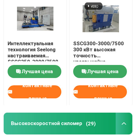
Интеллектуальная
SSCG300-3000/7500
технология Seelong
300 кВт высокая
настраиваемая
точность
SSCG350-3000/7500
чрезвычайно
350Kw Моторная
экономически
Лучшая цена
Лучшая цена
производительность
эффективный
Дино-тест
электрический
контактные
контактные
динамиметр Система
испытательной
скамейки для
данные
данные
тестирования
производительности
двигателя
электромобиля
Высокоскоростной силомер
(29)