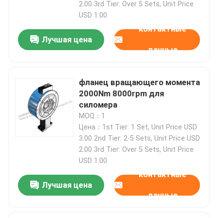
2.00 3rd Tier: Over 5 Sets, Unit Price
USD 1.00
Силомер теста двигателя
контактные
Лучшая цена
данные
Силомер теста мотора
фланец вращающего момента
Силомер передачи
2000Nm 8000rpm для
силомера
MOQ：1
Силомер AC
Цена：1st Tier: 1 Set, Unit Price USD
3.00 2nd Tier: 2-5 Sets, Unit Price USD
Суд испытания в динамических условиях
2.00 3rd Tier: Over 5 Sets, Unit Price
USD 1.00
контактные
Прибор измерения расхода топлива
Лучшая цена
данные
Метр вращающего момента цифров