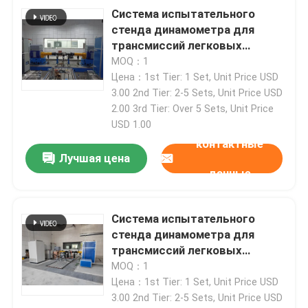
Система испытательного
стенда динамометра для
Экскурсия по заводу
трансмиссий легковых
автомобилей SSCG160-
MOQ：1
3000/10000 мощностью 160
Цена：1st Tier: 1 Set, Unit Price USD
Контроль качества
кВт
3.00 2nd Tier: 2-5 Sets, Unit Price USD
2.00 3rd Tier: Over 5 Sets, Unit Price
USD 1.00
Свяжитесь с нами
контактные
Лучшая цена
Новости
данные
Случаи
Система испытательного
стенда динамометра для
трансмиссий легковых
Силомер вращающего момента
автомобилей SSCG250-
MOQ：1
3000/8000 мощностью 250
Цена：1st Tier: 1 Set, Unit Price USD
кВт
3.00 2nd Tier: 2-5 Sets, Unit Price USD
Высокоскоростной силомер