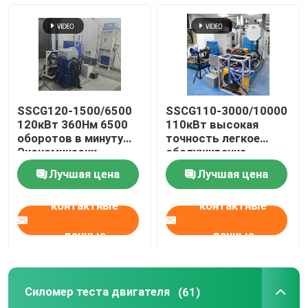
SSCG120-1500/6500
SSCG110-3000/10000
120кВт 360Нм 6500
110кВт высокая
оборотов в минуту
точность легкое
Экономически
обслуживание
эффективная
электрический
Лучшая цена
Лучшая цена
бензиновая
динамиметр тестовая
испытательная
скамейка система
контактные
контактные
скамейка с
для тестирования
воздушным
производительности
охлаждением
двигателя
данные
данные
Силомер теста двигателя
(61)