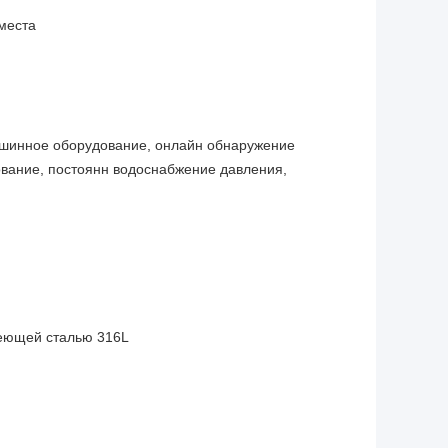
места
машинное оборудование, онлайн обнаружение
ование, постоянн водоснабжение давления,
веющей сталью 316L