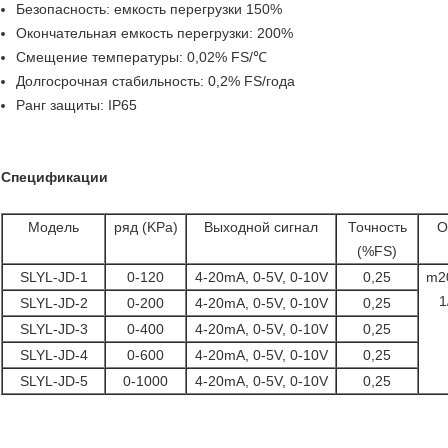
Безопасность: емкость перегрузки 150%
Окончательная емкость перегрузки: 200%
Смещение температуры: 0,02% FS/℃
Долгосрочная стабильность: 0,2% FS/года
Ранг защиты: IP65
Спецификации
Модель
ряд (KPa)
Выходной сигнал
Точность
О
(%FS)
SLYL-JD-1
0-120
4-20mA, 0-5V, 0-10V
0,25
m20
1
SLYL-JD-2
0-200
4-20mA, 0-5V, 0-10V
0,25
SLYL-JD-3
0-400
4-20mA, 0-5V, 0-10V
0,25
SLYL-JD-4
0-600
4-20mA, 0-5V, 0-10V
0,25
SLYL-JD-5
0-1000
4-20mA, 0-5V, 0-10V
0,25