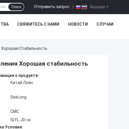
Отправить запрос
|
Russian
Поиск
СТВА
СВЯЖИТЕСЬ С НАМИ
НОВОСТИ
СЛУЧАИ
 Хорошая Стабильность
ления Хорошая стабильность
мация о продукте:
Китай Лоян
SeeLong
CMC
SLYL-JD-xx
ка Условия: