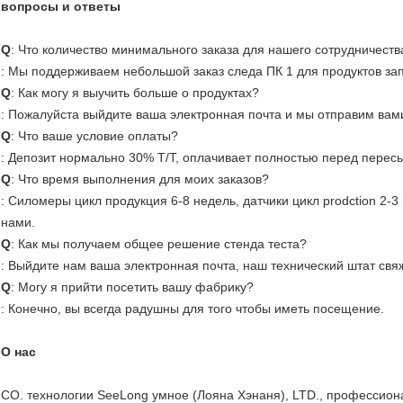
вопросы и ответы
Q
: Что количество минимального заказа для нашего сотрудничеств
: Мы поддерживаем небольшой заказ следа ПК 1 для продуктов за
Q
: Как могу я выучить больше о продуктах?
: Пожалуйста выйдите ваша электронная почта и мы отправим вам
Q
: Что ваше условие оплаты?
: Депозит нормально 30% T/T, оплачивает полностью перед перес
Q
: Что время выполнения для моих заказов?
: Силомеры цикл продукция 6-8 недель, датчики цикл prodction 2-3
нами.
Q
: Как мы получаем общее решение стенда теста?
: Выйдите нам ваша электронная почта, наш технический штат свя
Q
: Могу я прийти посетить вашу фабрику?
: Конечно, вы всегда радушны для того чтобы иметь посещение.
О нас
CO. технологии SeeLong умное (Лояна Хэнаня), LTD., профессио