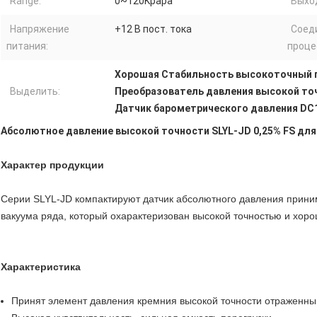
Range:
0~120Kpapa
Выхо
Напряжение
+12 В пост. тока
Соед
питания:
проце
Хорошая Стабильность высокоточный 
Выделить:
Преобразователь давления высокой то
Датчик барометрического давления DC
Абсолютное давление высокой точности SLYL-JD 0,25% FS для
Характер продукции
Серии SLYL-JD компактируют датчик абсолютного давления прини
вакуума ряда, который охарактеризован высокой точностью и хор
Характеристика
Принят элемент давления кремния высокой точности отраженный