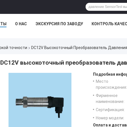
КТЫ
О НАС
ЭКСКУРСИЯ ПО ЗАВОДУ
КОНТРОЛЬ КАЧЕ
окой точности
DC12V Высокоточный Преобразователь Давления
DC12V высокоточный преобразователь дав
Подробная инфор
Место
происхождения:
Фирменное
наименование:
Сертификация:
Номер модели:
Оплата и достав