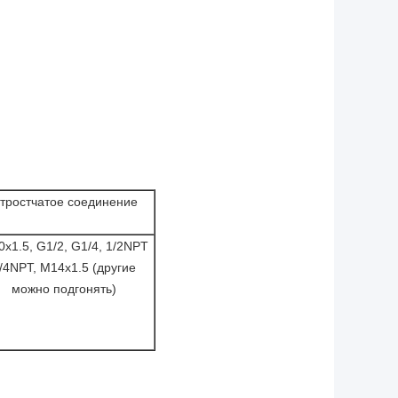
тростчатое соединение
x1.5, G1/2, G1/4, 1/2NPT
/4NPT, M14x1.5 (другие
можно подгонять)