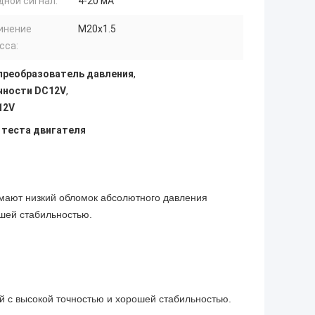
дной сигнал:
4-20 мА
инение
M20x1.5
сса:
преобразователь давления
,
чности DC12V
,
12V
 теста двигателя
мают низкий обломок абсолютного давления
ошей стабильностью.
 с высокой точностью и хорошей стабильностью.