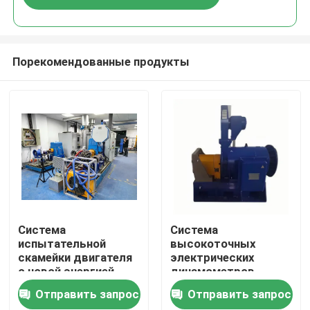
Порекомендованные продукты
Домой
Система
Система
испытательной
высокоточных
скамейки двигателя
электрических
Продукты
с новой энергией
динамометров
Отправить запрос
Отправить запрос
О нас