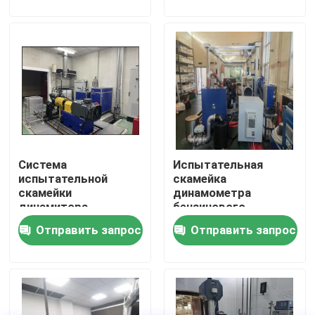
Экскурсия по заводу
Контроль качества
Свяжитесь с нами
Система
Испытательная
Новости
испытательной
скамейка
скамейки
динамометра
динамитора
бензинового
Случаи
переменного тока
двигателя
Отправить запрос
Отправить запрос
Силомер вращающего момента
Высокоскоростной силомер