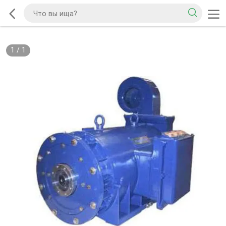
1
/
1