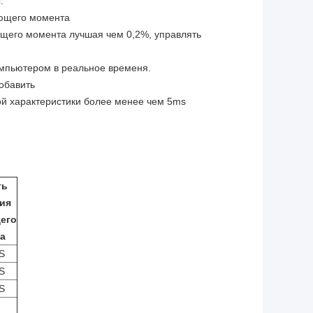
.
ающего момента
ющего момента лучшая чем 0,2%, управлять
омпьютером в реальное временя.
обавить
ой характеристики более менее чем 5ms
ть
ия
его
а
S
S
S