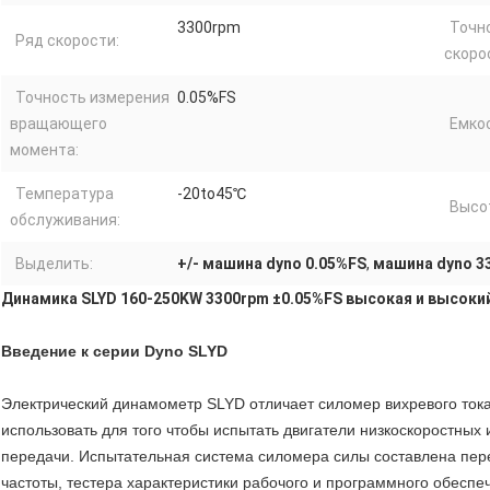
3300rpm
Точн
Ряд скорости:
скоро
Точность измерения
0.05%FS
вращающего
Емкос
момента:
Температура
-20to45℃
Высо
обслуживания:
Выделить:
+/- машина dyno 0.05%FS
,
машина dyno 3
Динамика SLYD 160-250KW 3300rpm ±0.05%FS высокая и высо
Введение к серии Dyno SLYD
Электрический динамометр SLYD отличает силомер вихревого ток
использовать для того чтобы испытать двигатели низкоскоростны
передачи. Испытательная система силомера силы составлена пер
частоты, тестера характеристики рабочого и программного обесп