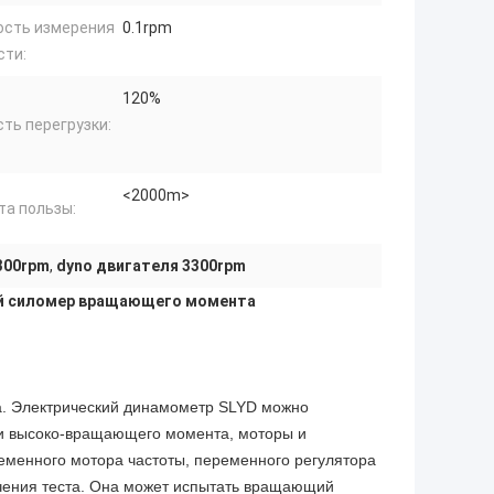
ость измерения
0.1rpm
сти:
120%
ть перегрузки:
<2000m>
та пользы:
300rpm
,
dyno двигателя 3300rpm
кий силомер вращающего момента
а. Электрический динамометр SLYD можно
х и высоко-вращающего момента, моторы и
еменного мотора частоты, переменного регулятора
ечения теста. Она может испытать вращающий