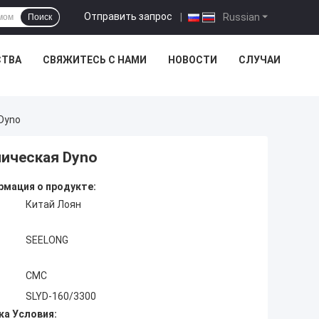
Отправить запрос
|
Russian
Поиск
СТВА
СВЯЖИТЕСЬ С НАМИ
НОВОСТИ
СЛУЧАИ
Dyno
мическая Dyno
мация о продукте:
Китай Лоян
SEELONG
CMC
SLYD-160/3300
ка Условия: