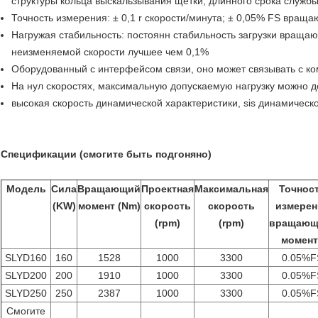
структуры кольца выскальзывания щетки, длинного срока службы
Точность измерения: ± 0,1 r скорости/минута; ± 0,05% FS вращ
Нагружая стабильность: постоянн стабильность загрузки враща
неизменяемой скорости лучшее чем 0,1%
Оборудованный с интерфейсом связи, оно может связывать с к
На нул скоростях, максимальную допускаемую нагрузку можно д
высокая скорость динамической характеристики, sis динамическ
Спецификации (смогите быть подгоняно)
Модель
Сила
Вращающий
Проектная
Максимальная
Точнос
(KW)
момент (Nm)
скорость
скорость
измерен
(rpm)
(rpm)
вращающ
момент
SLYD160
160
1528
1000
3300
0.05%F
SLYD200
200
1910
1000
3300
0.05%F
SLYD250
250
2387
1000
3300
0.05%F
Смогите