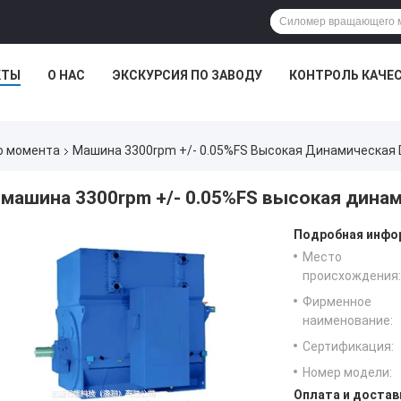
КТЫ
О НАС
ЭКСКУРСИЯ ПО ЗАВОДУ
КОНТРОЛЬ КАЧЕ
о момента
Машина 3300rpm +/- 0.05%FS Высокая Динамическая 
машина 3300rpm +/- 0.05%FS высокая дина
Подробная инфор
Место
происхождения:
Фирменное
наименование:
Сертификация:
Номер модели:
Оплата и достав