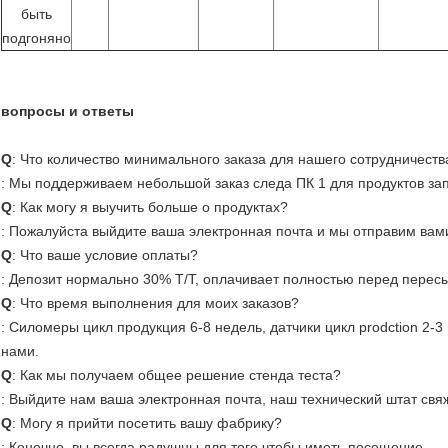
быть
подгоняно
вопросы и ответы
Q
: Что количество минимального заказа для нашего сотрудничеств
: Мы поддерживаем небольшой заказ следа ПК 1 для продуктов за
Q
: Как могу я выучить больше о продуктах?
: Пожалуйста выйдите ваша электронная почта и мы отправим вам
Q
: Что ваше условие оплаты?
: Депозит нормально 30% T/T, оплачивает полностью перед перес
Q
: Что время выполнения для моих заказов?
: Силомеры цикл продукция 6-8 недель, датчики цикл prodction 2-3
нами.
Q
: Как мы получаем общее решение стенда теста?
: Выйдите нам ваша электронная почта, наш технический штат свя
Q
: Могу я прийти посетить вашу фабрику?
: Конечно, вы всегда радушны для того чтобы иметь посещение.