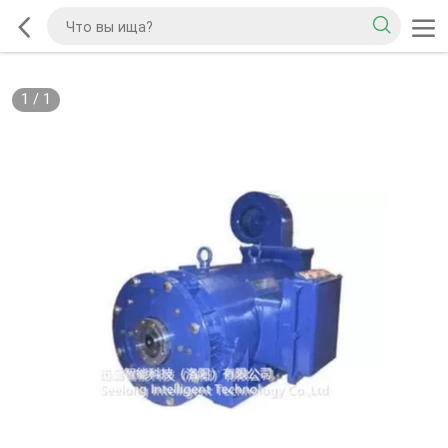
1
/
1