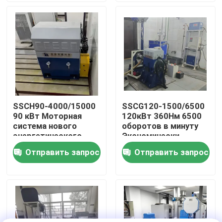
Экскурсия по заводу
Контроль качества
Свяжитесь с нами
SSCH90-4000/15000
SSCG120-1500/6500
90 кВт Моторная
120кВт 360Нм 6500
Новости
система нового
оборотов в минуту
энергетического
Экономически
транспортного
эффективная
Отправить запрос
Отправить запрос
Случаи
средства
бензиновая
испытательная
скамейка с
Силомер вращающего момента
воздушным
охлаждением
Высокоскоростной силомер