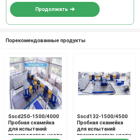
Продолжать
Порекомендованные продукты
Домой
Sscd250-1500/4000
Sscd132-1500/4500
Продукты
Пробная скамейка
Пробная скамейка
для испытаний
для испытаний
производительности
производительности
О нас