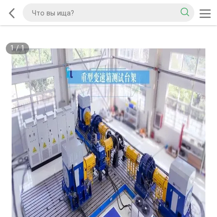
1
/
1