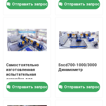
оси
оси
Отправить запрос
Отправить запрос
Экскурсия по заводу
Контроль качества
Свяжитесь с нами
Новости
Самостоятельно
Sscd700-1000/3000
изготовленная
Динамометр
Случаи
испытательная
скамейка для
измерения
Отправить запрос
Отправить запрос
Силомер вращающего момента
производительности
оси
Высокоскоростной силомер